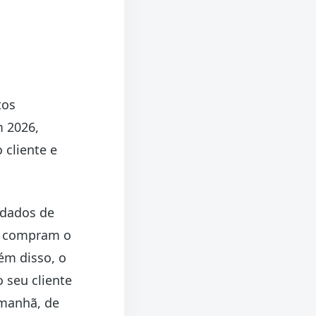
tos
m 2026,
cliente e
 dados de
ue compram o
ém disso, o
o seu cliente
 manhã, de