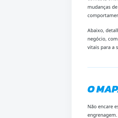
mudanças de 
comportament
Abaixo, detal
negócio, com
vitais para a
O MAP
Não encare e
engrenagem. 