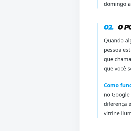
domingo a
02.
O P
Quando alg
pessoa est
que cham
que você s
Como func
no Google 
diferença 
vitrine il