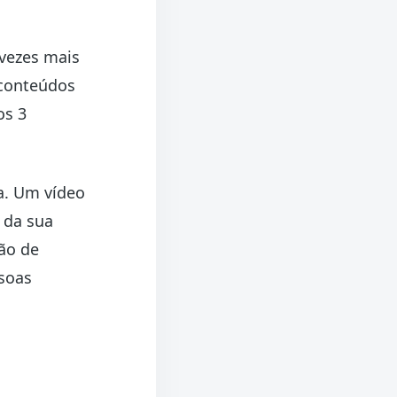
 vezes mais
 conteúdos
os 3
a. Um vídeo
 da sua
ão de
soas