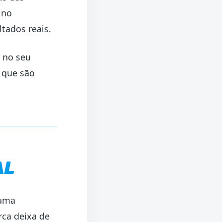
 no
tados reais.
r no seu
 que são
AL
 uma
ca deixa de