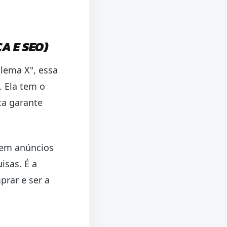
A E SEO)
lema X", essa
. Ela tem o
ca garante
r em anúncios
isas. É a
rar e ser a