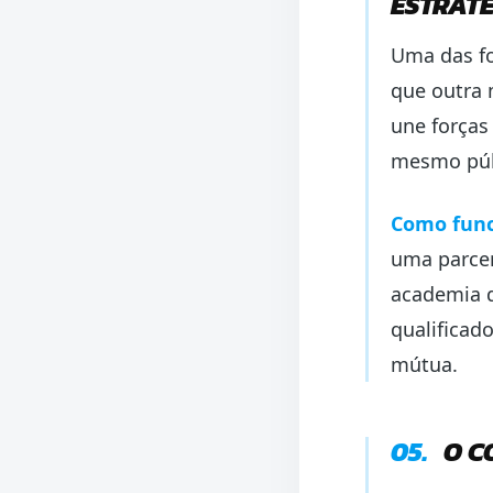
ESTRATÉ
Uma das fo
que outra 
une forças
mesmo púb
Como func
uma parcer
academia d
qualificad
mútua.
05.
O C