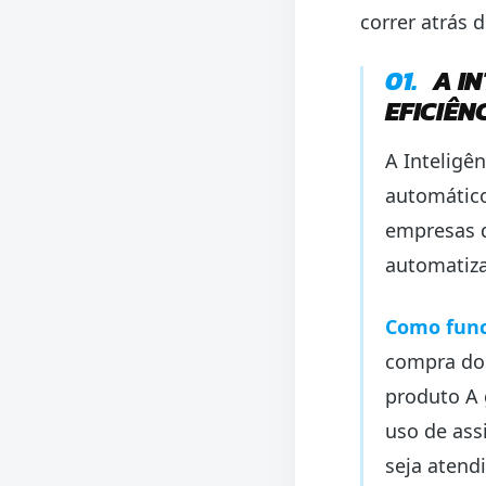
correr atrás 
01.
A IN
EFICIÊN
A Inteligên
automático
empresas 
automatiza
Como func
compra dos
produto A 
uso de assi
seja atend