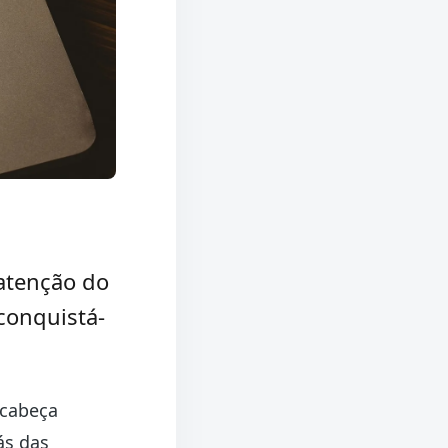
 atenção do
conquistá-
-cabeça
ás das