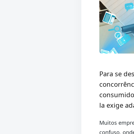
Para se de
concorrênci
consumidor
la exige ad
Muitos empre
confuso, onde