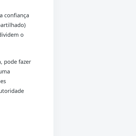
a confiança
artilhado)
dividem o
, pode fazer
 uma
tes
utoridade