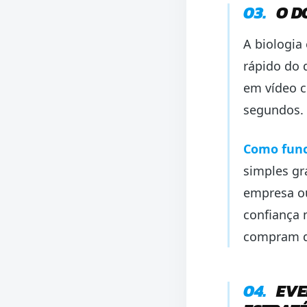
03.
O D
A biologia
rápido do 
em vídeo c
segundos.
Como func
simples gr
empresa ou
confiança 
compram d
04.
EVE