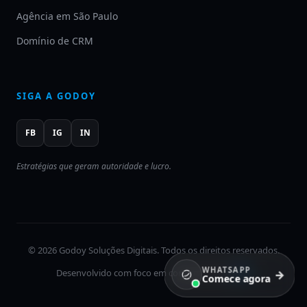
Agência em São Paulo
Domínio de CRM
SIGA A GODOY
FB
IG
IN
Estratégias que geram autoridade e lucro.
© 2026 Godoy Soluções Digitais. Todos os direitos reservados.
WHATSAPP
Desenvolvido com foco em conversão pela
GSD
.
→
Comece agora